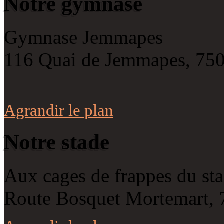
Notre gymnase
Gymnase Jemmapes
116 Quai de Jemmapes, 750
Agrandir le plan
Notre stade
Aux cages de frappes du st
Route Bosquet Mortemart, 